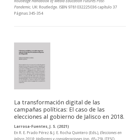
Routledge Handbook of Media Education Futures Post-
Pandemic.
UK: Routledge. ISBN 9781032225036 capítulo 37
Páginas 345-354
La transformación digital de las
campañas políticas: El caso de las
elecciones al gobierno de Jalisco en 2018.
Larrosa-Fuentes, J. S. (2021)
En R. E. Prado Pérez & J. E. Rocha Quintero (Eds.),
Elecciones en
Jalisco 2018: Hallazgos y consideraciones
(pp. 65–79). ITESO.